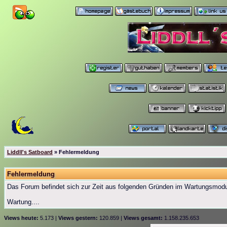
Liddll's Satboard
» Fehlermeldung
Fehlermeldung
Das Forum befindet sich zur Zeit aus folgenden Gründen im Wartungsmod
Wartung....
Views heute:
5.173 |
Views gestern:
120.859 |
Views gesamt:
1.158.235.653