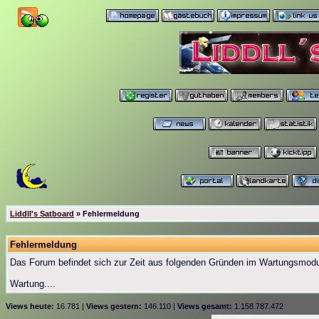
Liddll's Satboard
» Fehlermeldung
Fehlermeldung
Das Forum befindet sich zur Zeit aus folgenden Gründen im Wartungsmod
Wartung....
Views heute:
16.781 |
Views gestern:
146.110 |
Views gesamt:
1.158.787.472