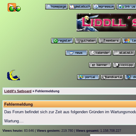
Liddll's Satboard
» Fehlermeldung
Fehlermeldung
Das Forum befindet sich zur Zeit aus folgenden Gründen im Wartungsmod
Wartung....
Views heute:
83.646 |
Views gestern:
219.780 |
Views gesamt:
1.158.708.227