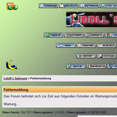
Liddll's Satboard
» Fehlermeldung
Fehlermeldung
Das Forum befindet sich zur Zeit aus folgenden Gründen im Wartungsmod
Wartung....
Views heute:
156.727 |
Views gestern:
174.321 |
Views gesamt:
1.158.561.528